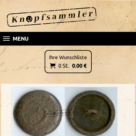
MENU
Ihre Wunschliste
0
St.
0.00
€
