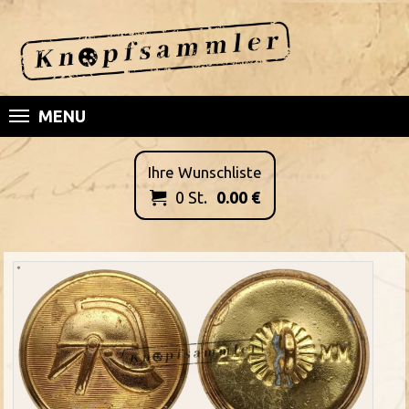
MENU
Ihre Wunschliste
0
St.
0.00
€
