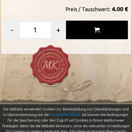
4.00 €
Preis / Tauschwert:
-
+
Die Website verwendet Cookies zur Bereitstellung von Dienstleistungen und
Letztes Update: 08-08-2026
in Übereinstimmung mit der
Cookies-Richtlinie
.
Sie können die Bedingungen
Impressum
46.575.251
für die Speicherung oder den Zugriff auf Cookies in Ihrem Webbrowser
Besuche
Datenschutzerklärung
festlegen. Wenn Sie die Website benutzen, ohne die relevanten Einstellungen
© 2026 Knopfsammler.de
für Cookies zu ändern, bedeutet dies, dass diese im Speicher Ihres Geräts