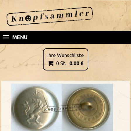
MENU
Ihre Wunschliste
0
St.
0.00
€
