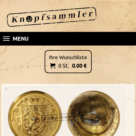
MENU
Ihre Wunschliste
0
St.
0.00
€
