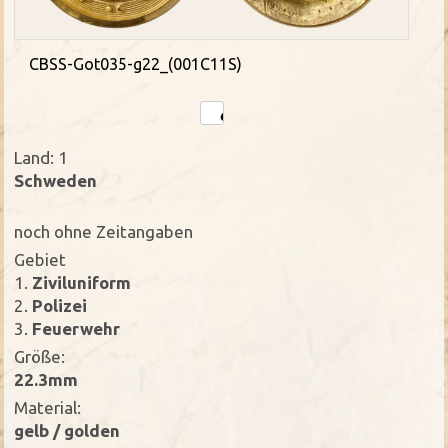
CBSS-Got035-g22_(001C11S)
Land: 1
Schweden
noch ohne Zeitangaben
Gebiet
1.
Ziviluniform
2.
Polizei
3.
Feuerwehr
Größe:
22.3mm
Material:
gelb / golden