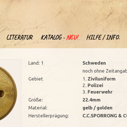
LITERATUR
KATALOG -
NEU!
HILFE / INFO.
Land: 1
Schweden
noch ohne Zeitanga
Gebiet
1.
Ziviluniform
2.
Polizei
3.
Feuerwehr
Größe:
22.4mm
Material:
gelb / golden
Herstellerprägung:
C.C.SPORRONG & C