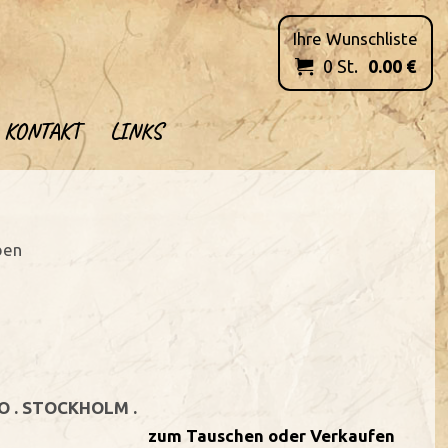
Ihre Wunschliste
0
St.
0.00
€

KONTAKT
LINKS
ben
O . STOCKHOLM .
zum Tauschen oder Verkaufen