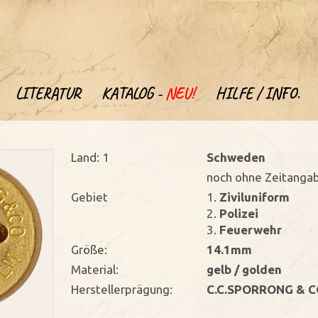
LITERATUR
KATALOG -
NEU!
HILFE / INFO.
Land: 1
Schweden
noch ohne Zeitanga
Gebiet
1.
Ziviluniform
2.
Polizei
3.
Feuerwehr
Größe:
14.1mm
Material:
gelb / golden
Herstellerprägung:
C.C.SPORRONG & C