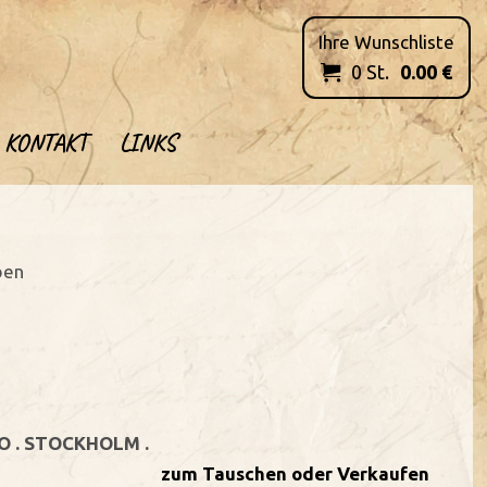
Ihre Wunschliste
0
St.
0.00
€

KONTAKT
LINKS
ben
O . STOCKHOLM .
zum Tauschen oder Verkaufen