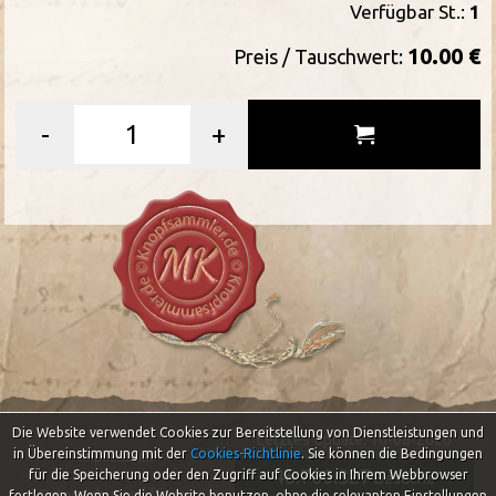
Verfügbar St.:
1
10.00 €
Preis / Tauschwert:
-
+
Die Website verwendet Cookies zur Bereitstellung von Dienstleistungen und
Letztes Update: 10-08-2026
in Übereinstimmung mit der
Cookies-Richtlinie
.
Sie können die Bedingungen
Impressum
46.700.327
für die Speicherung oder den Zugriff auf Cookies in Ihrem Webbrowser
Besuche
Datenschutzerklärung
festlegen. Wenn Sie die Website benutzen, ohne die relevanten Einstellungen