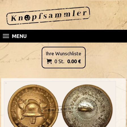
MENU
Ihre Wunschliste
0
St.
0.00
€
