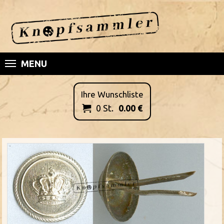
MENU
Ihre Wunschliste
0
St.
0.00
€
