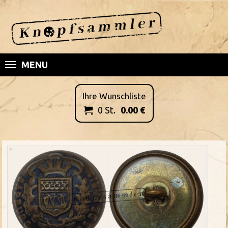
MENU
Ihre Wunschliste
0
St.
0.00
€
