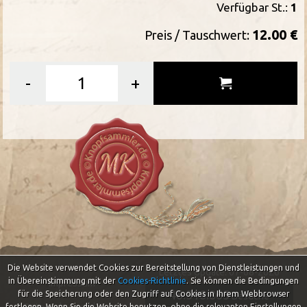
Verfügbar St.:
1
12.00 €
Preis / Tauschwert:
-
+
Die Website verwendet Cookies zur Bereitstellung von Dienstleistungen und
Letztes Update: 07-08-2026
in Übereinstimmung mit der
Cookies-Richtlinie
.
Sie können die Bedingungen
Impressum
46.518.865
für die Speicherung oder den Zugriff auf Cookies in Ihrem Webbrowser
Besuche
Datenschutzerklärung
festlegen. Wenn Sie die Website benutzen, ohne die relevanten Einstellungen