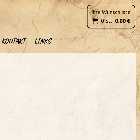
Ihre Wunschliste
0
St.
0.00
€

KONTAKT
LINKS