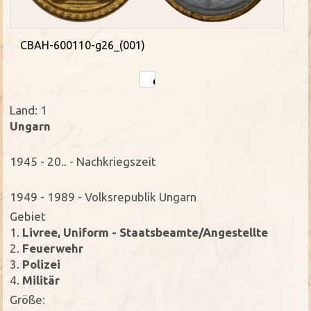
CBAH-600110-g26_(001)
Land: 1
Ungarn
1945 - 20.. - Nachkriegszeit
1949 - 1989 - Volksrepublik Ungarn
Gebiet
1.
Livree, Uniform - Staatsbeamte/Angestellte
2.
Feuerwehr
3.
Polizei
4.
Militär
Größe: