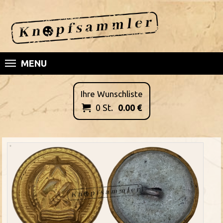
MENU
Ihre Wunschliste
0
St.
0.00
€
