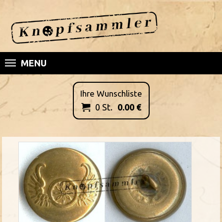
MENU
Ihre Wunschliste
0
St.
0.00
€
