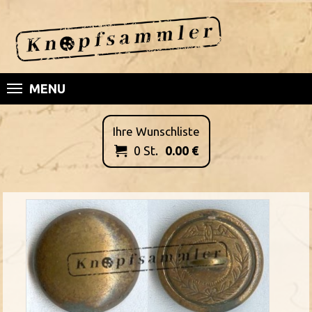
MENU
Ihre Wunschliste
0
St.
0.00
€
