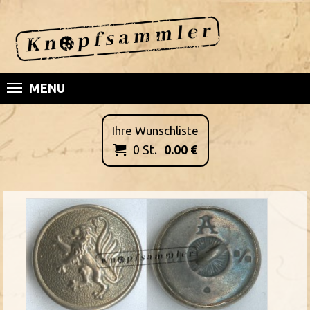
MENU
Ihre Wunschliste
0
St.
0.00
€
