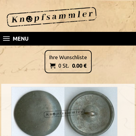
MENU
Ihre Wunschliste
0
St.
0.00
€
