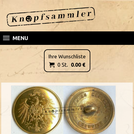
MENU
Ihre Wunschliste
0
St.
0.00
€
