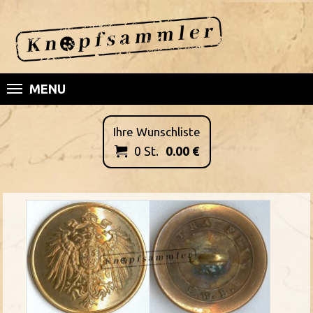
MENU
Ihre Wunschliste
0
St.
0.00
€
