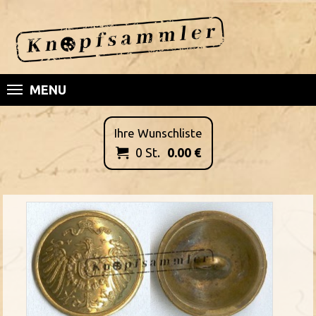
MENU
Ihre Wunschliste
0
St.
0.00
€
