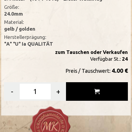
Größe:
24.0mm
Material:
gelb / golden
Herstellerprägung:
°A° °U° Ia QUALITÄT
zum Tauschen oder Verkaufen
Verfügbar St.:
24
4.00 €
Preis / Tauschwert:
-
+