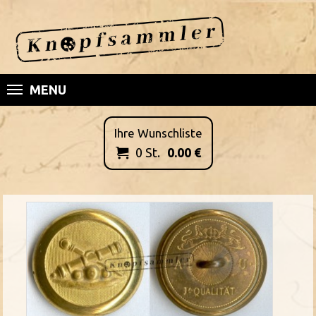
MENU
Ihre Wunschliste
0
St.
0.00
€
