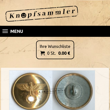
MENU
Ihre Wunschliste
0
St.
0.00
€
