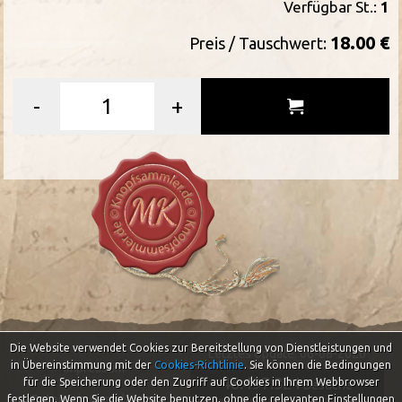
Verfügbar St.:
1
18.00 €
Preis / Tauschwert:
-
+
Die Website verwendet Cookies zur Bereitstellung von Dienstleistungen und
Letztes Update: 06-08-2026
in Übereinstimmung mit der
Cookies-Richtlinie
.
Sie können die Bedingungen
Impressum
46.497.324
für die Speicherung oder den Zugriff auf Cookies in Ihrem Webbrowser
Besuche
Datenschutzerklärung
festlegen. Wenn Sie die Website benutzen, ohne die relevanten Einstellungen