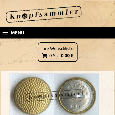
MENU
Ihre Wunschliste
0
St.
0.00
€
