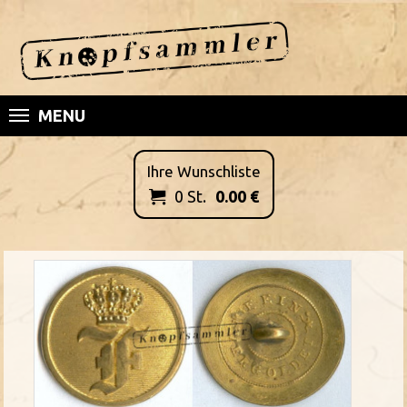
MENU
Ihre Wunschliste
0
St.
0.00
€
