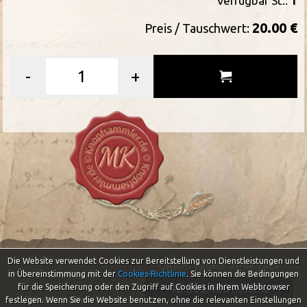
Verfügbar St.:
1
20.00 €
Preis / Tauschwert:
-
+
Die Website verwendet Cookies zur Bereitstellung von Dienstleistungen und
Letztes Update: 07-08-2026
in Übereinstimmung mit der
Cookies-Richtlinie
.
Sie können die Bedingungen
Impressum
46.533.466
für die Speicherung oder den Zugriff auf Cookies in Ihrem Webbrowser
Besuche
Datenschutzerklärung
festlegen. Wenn Sie die Website benutzen, ohne die relevanten Einstellungen