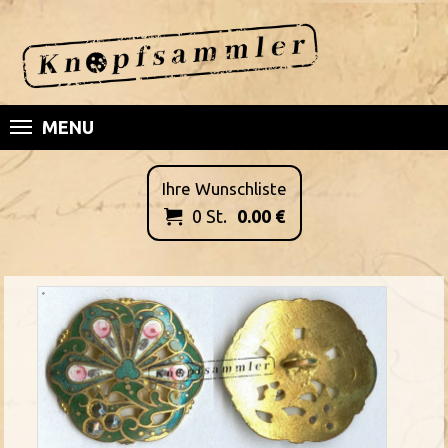
MENU
Ihre Wunschliste
0
St.
0.00
€
