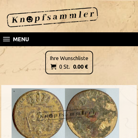
MENU
Ihre Wunschliste
0
St.
0.00
€
