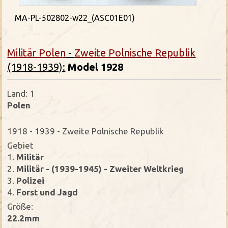
MA-PL-502802-w22_(ASC01E01)
Militär Polen
-
Zweite Polnische Republik
(1918-1939):
Model 1928
Land: 1
Polen
1918 - 1939 - Zweite Polnische Republik
Gebiet
1.
Militär
2.
Militär - (1939-1945) - Zweiter Weltkrieg
3.
Polizei
4.
Forst und Jagd
Größe:
22.2mm