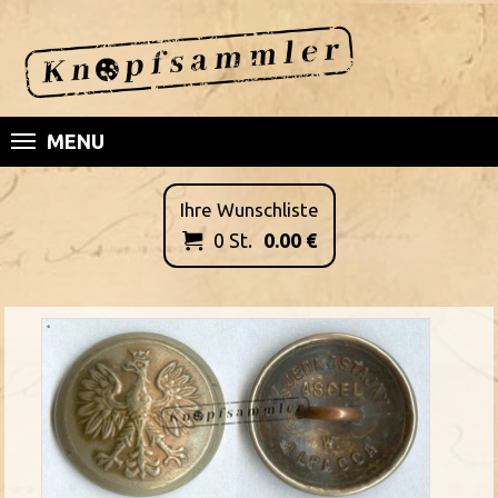
MENU
Ihre Wunschliste
0
St.
0.00
€
