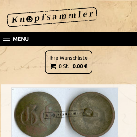
MENU
Ihre Wunschliste
0
St.
0.00
€
