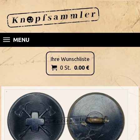
MENU
Ihre Wunschliste
0
St.
0.00
€
