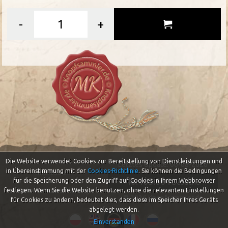
-
+
Die Website verwendet Cookies zur Bereitstellung von Dienstleistungen und
Letztes Update: 06-08-2026
in Übereinstimmung mit der
Cookies-Richtlinie
.
Sie können die Bedingungen
Impressum
46.463.664
für die Speicherung oder den Zugriff auf Cookies in Ihrem Webbrowser
Besuche
Datenschutzerklärung
festlegen. Wenn Sie die Website benutzen, ohne die relevanten Einstellungen
© 2026 Knopfsammler.de
für Cookies zu ändern, bedeutet dies, dass diese im Speicher Ihres Geräts
abgelegt werden.
Einverstanden