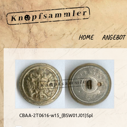
HOME
ANGEBOT
CBAA-2T0616-w15_(BSW01J01)Spl