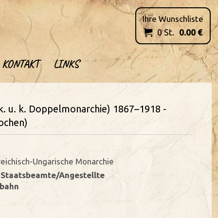
Ihre Wunschliste
0
St.
0.00
€

KONTAKT
LINKS
k. u. k. Doppelmonarchie) 1867–1918 -
rochen)
reichisch-Ungarische Monarchie
- Staatsbeamte/Angestellte
nbahn