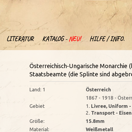
LITERATUR
KATALOG -
NEU!
HILFE / INFO.
Österreichisch-Ungarische Monarchie (
Staatsbeamte (die Splinte sind abgeb
Land: 1
Österreich
1867 - 1918 - Öster
Gebiet
1.
Livree, Uniform 
2.
Transport - Eise
Größe:
15.8mm
Material:
Weißmetall