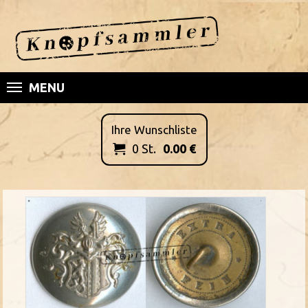
MENU
Ihre Wunschliste
0
St.
0.00
€
