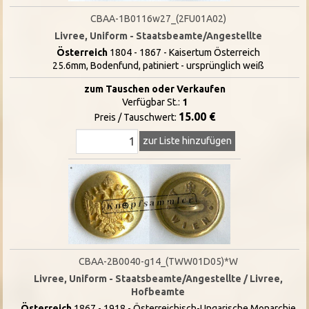
CBAA-1B0116w27_(2FU01A02)
Livree, Uniform - Staatsbeamte/Angestellte
Österreich
1804 - 1867 - Kaisertum Österreich
25.6mm, Bodenfund, patiniert - ursprünglich weiß
zum Tauschen oder Verkaufen
Verfügbar St.:
1
15.00 €
Preis / Tauschwert:
zur Liste hinzufügen
CBAA-2B0040-g14_(TWW01D05)*W
Livree, Uniform - Staatsbeamte/Angestellte / Livree,
Hofbeamte
Österreich
1867 - 1918 - Österreichisch-Ungarische Monarchie