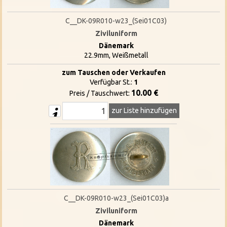
C__DK-09R010-w23_(Sei01C03)
Ziviluniform
Dänemark
22.9mm, Weißmetall
zum Tauschen oder Verkaufen
Verfügbar St.:
1
10.00 €
Preis / Tauschwert:
zur Liste hinzufügen
C__DK-09R010-w23_(Sei01C03)a
Ziviluniform
Dänemark