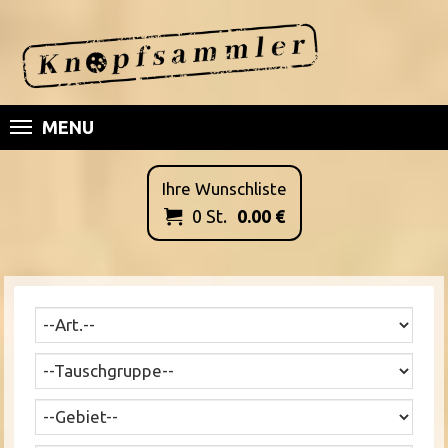
MENU
Ihre Wunschliste
0
St.
0.00
€
