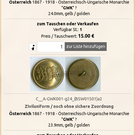
Österreich
1867 - 1918 - Österreichisch-Ungarische Monarchie
"
GWK
" ?
24.0mm, gelb / golden
zum Tauschen oder Verkaufen
Verfügbar St.:
1
15.00 €
Preis / Tauschwert:
zur Liste hinzufügen
C__A-GWK001-g24_(BSW01S01)a2
Ziviluniform / noch ohne sichere Zuordnung
Österreich
1867 - 1918 - Österreichisch-Ungarische Monarchie
"
GWK
" ?
23.9mm, gelb / golden