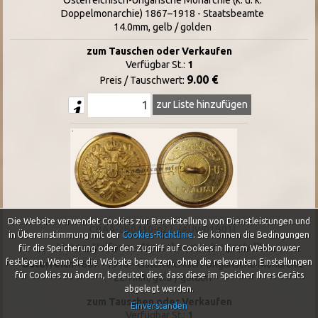
Doppelmonarchie) 1867–1918 - Staatsbeamte
14.0mm, gelb / golden
zum Tauschen oder Verkaufen
Verfügbar St.:
1
9.00 €
Preis / Tauschwert:
zur Liste hinzufügen
Die Website verwendet Cookies zur Bereitstellung von Dienstleistungen und
CBAA-2B0410-g22_(AUW01B01)
in Übereinstimmung mit der
Cookies-Richtlinie
.
Sie können die Bedingungen
Livree, Uniform - Staatsbeamte/Angestellte
für die Speicherung oder den Zugriff auf Cookies in Ihrem Webbrowser
festlegen. Wenn Sie die Website benutzen, ohne die relevanten Einstellungen
Österreich
1867 - 1918 - Österreichisch-Ungarische Monarchie
für Cookies zu ändern, bedeutet dies, dass diese im Speicher Ihres Geräts
22.7mm, gelb / golden
abgelegt werden.
zum Tauschen oder Verkaufen
Einverstanden
Verfügbar St.:
1