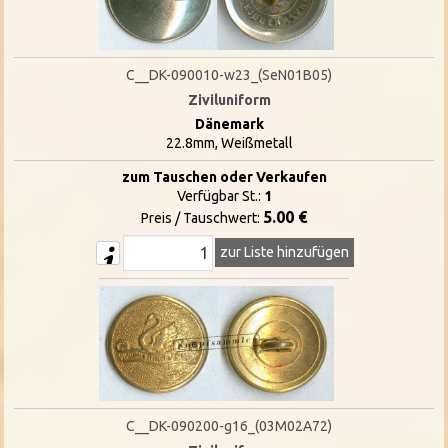
C__DK-090010-w23_(SeN01B05)
Ziviluniform
Dänemark
22.8mm, Weißmetall
zum Tauschen oder Verkaufen
Verfügbar St.:
1
5.00 €
Preis / Tauschwert:
zur Liste hinzufügen
C__DK-090200-g16_(03M02A72)