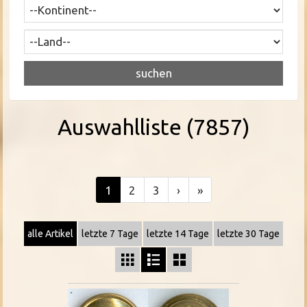
Auswahlliste (7857)
1
2
3
›
»
alle Artikel
letzte 7 Tage
letzte 14 Tage
letzte 30 Tage


