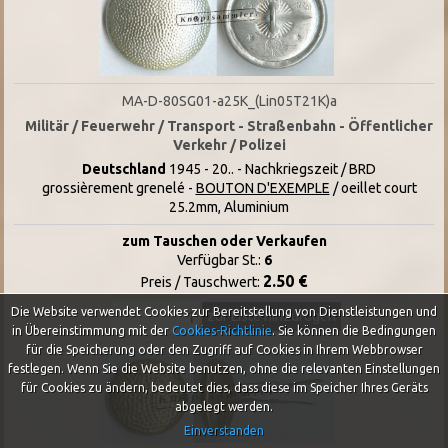
MA-D-80SG01-a25K_(Lin05T21K)a
Militär / Feuerwehr / Transport - Straßenbahn - Öffentlicher
Verkehr / Polizei
Deutschland
1945 - 20.. - Nachkriegszeit / BRD
grossièrement grenelé -
BOUTON D'EXEMPLE
/ oeillet court
25.2mm, Aluminium
zum Tauschen oder Verkaufen
Verfügbar St.:
6
2.50 €
Preis / Tauschwert:
Die Website verwendet Cookies zur Bereitstellung von Dienstleistungen und
zur Liste hinzufügen
in Übereinstimmung mit der
Cookies-Richtlinie
.
Sie können die Bedingungen
für die Speicherung oder den Zugriff auf Cookies in Ihrem Webbrowser
festlegen. Wenn Sie die Website benutzen, ohne die relevanten Einstellungen
für Cookies zu ändern, bedeutet dies, dass diese im Speicher Ihres Geräts
abgelegt werden.
Einverstanden