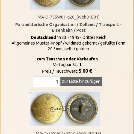
MA-D-75SW01-g20_(Web01E01)
Paramilitärische Organisation / Zollamt / Transport -
Eisenbahn / Post
Deutschland
1933 - 1945 - Drittes Reich
Allgemeines Muster-Knopf / wildmatt gekörnt / gefüllte Form
20.3mm, gelb / golden
zum Tauschen oder Verkaufen
Verfügbar St.:
1
5.00 €
Preis / Tauschwert:
zur Liste hinzufügen
MA-D-75SW01-g20K_(Ass03H11K)