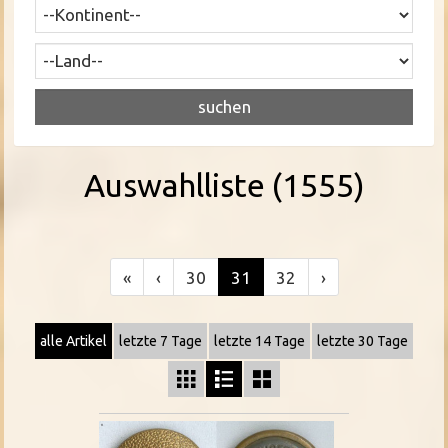
Auswahlliste (1555)
«
‹
30
31
32
›
alle Artikel
letzte 7 Tage
letzte 14 Tage
letzte 30 Tage


