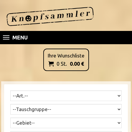
MENU
Ihre Wunschliste
0
St.
0.00
€
