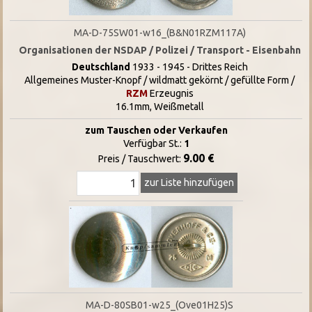
MA-D-75SW01-w16_(B&N01RZM117A)
Organisationen der NSDAP / Polizei / Transport - Eisenbahn
Deutschland
1933 - 1945 - Drittes Reich
Allgemeines Muster-Knopf / wildmatt gekörnt / gefüllte Form /
RZM
Erzeugnis
16.1mm, Weißmetall
zum Tauschen oder Verkaufen
Verfügbar St.:
1
9.00 €
Preis / Tauschwert:
zur Liste hinzufügen
MA-D-80SB01-w25_(Ove01H25)S