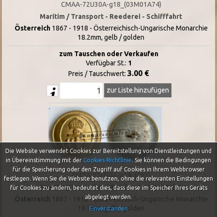
CMAA-72U30A-g18_(03M01A74)
Maritim / Transport - Reederei - Schifffahrt
Österreich
1867 - 1918 - Österreichisch-Ungarische Monarchie
18.2mm, gelb / golden
zum Tauschen oder Verkaufen
Verfügbar St.:
1
3.00 €
Preis / Tauschwert:
zur Liste hinzufügen
Die Website verwendet Cookies zur Bereitstellung von Dienstleistungen und
in Übereinstimmung mit der
Cookies-Richtlinie
.
Sie können die Bedingungen
für die Speicherung oder den Zugriff auf Cookies in Ihrem Webbrowser
CMAA-72U30A-g19_(001)
festlegen. Wenn Sie die Website benutzen, ohne die relevanten Einstellungen
Maritim / Transport - Reederei - Schifffahrt
für Cookies zu ändern, bedeutet dies, dass diese im Speicher Ihres Geräts
abgelegt werden.
Österreich
1867 - 1918 - Österreichisch-Ungarische Monarchie
19.5mm, gelb / golden
Einverstanden