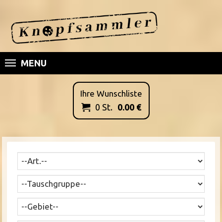
MENU
Ihre Wunschliste
0
St.
0.00
€
