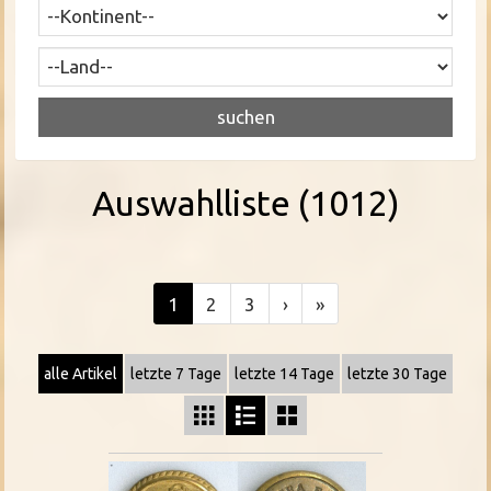
Auswahlliste (1012)
1
2
3
›
»
alle Artikel
letzte 7 Tage
letzte 14 Tage
letzte 30 Tage


