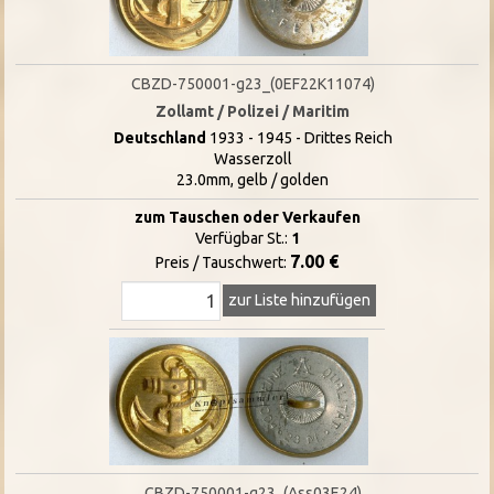
CBZD-750001-g23_(0EF22K11074)
Zollamt / Polizei / Maritim
Deutschland
1933 - 1945 - Drittes Reich
Wasserzoll
23.0mm, gelb / golden
zum Tauschen oder Verkaufen
Verfügbar St.:
1
7.00 €
Preis / Tauschwert:
zur Liste hinzufügen
CBZD-750001-g23_(Ass03E24)