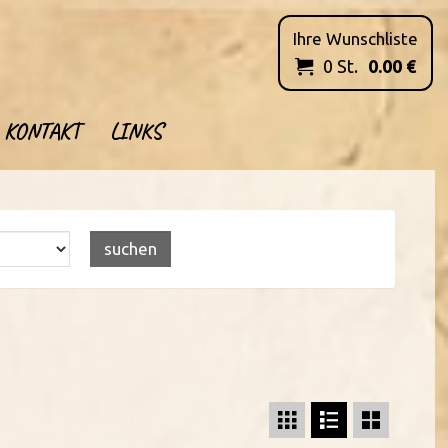
Ihre Wunschliste
0
St.
0.00
€

KONTAKT
LINKS


