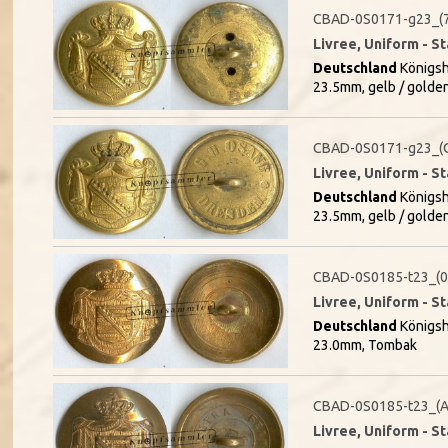
CBAD-0S0171-g23_(
Livree, Uniform - S
Deutschland
Königsh
23.5mm, gelb / golde
CBAD-0S0171-g23_(
Livree, Uniform - S
Deutschland
Königsh
23.5mm, gelb / golde
CBAD-0S0185-t23_(
Livree, Uniform - S
Deutschland
Königsh
23.0mm, Tombak
CBAD-0S0185-t23_(A
Livree, Uniform - S