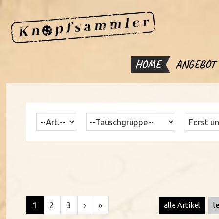
HOME
ANGEBOT
1
2
3
›
»
alle Artikel
l