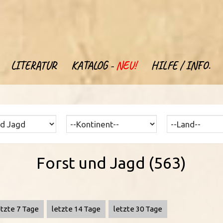
LITERATUR
KATALOG -
NEU!
HILFE / INFO.
Forst und Jagd (563)
etzte 7 Tage
letzte 14 Tage
letzte 30 Tage