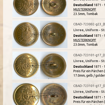
Deutschland
1871 - 
MUSTERKNOPF
23.5mm, Tombak
CBAD-723002-g23_(
Livree, Uniform - S
Deutschland
1871 - 
MUSTERKNOPF
23.0mm, Tombak
CBAD-723101-g17_(
Livree, Uniform - S
Deutschland
1871 - 
Preis für ein Pärchen 
17.0mm, gelb / golde
CBAD-723101-g17_(
Livree, Uniform - S
Deutschland
1871 - 
Preis für ein Pärchen 