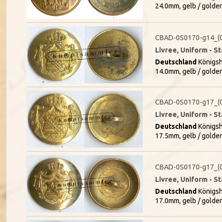
24.0mm, gelb / golde
CBAD-0S0170-g14_(
Livree, Uniform - S
Deutschland
Königsh
14.0mm, gelb / golde
CBAD-0S0170-g17_(
Livree, Uniform - S
Deutschland
Königsh
17.5mm, gelb / golde
CBAD-0S0170-g17_(
Livree, Uniform - S
Deutschland
Königsh
17.0mm, gelb / golde