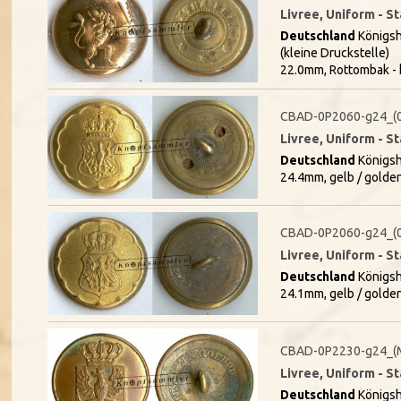
Livree, Uniform - S
Deutschland
Königsh
(kleine Druckstelle)
22.0mm, Rottombak - 
CBAD-0P2060-g24_(
Livree, Uniform - S
Deutschland
Königsh
24.4mm, gelb / golde
CBAD-0P2060-g24_(
Livree, Uniform - S
Deutschland
Königsh
24.1mm, gelb / golde
CBAD-0P2230-g24_(
Livree, Uniform - S
Deutschland
Königsh