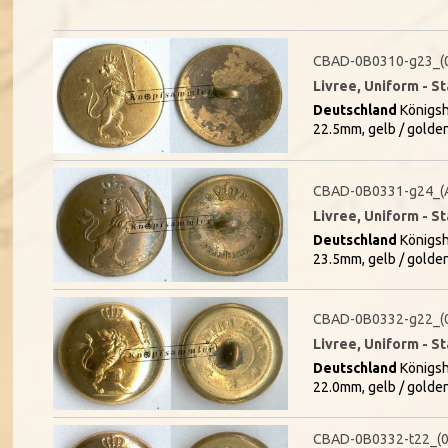
CBAD-0B0310-g23_(
Livree, Uniform - S
Deutschland
Königsh
22.5mm, gelb / golde
CBAD-0B0331-g24_(
Livree, Uniform - S
Deutschland
Königsh
23.5mm, gelb / golde
CBAD-0B0332-g22_(
Livree, Uniform - S
Deutschland
Königsh
22.0mm, gelb / golde
CBAD-0B0332-t22_(