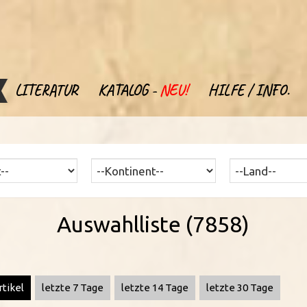
LITERATUR
KATALOG -
NEU!
HILFE / INFO.
Auswahlliste (7858)
rtikel
letzte 7 Tage
letzte 14 Tage
letzte 30 Tage