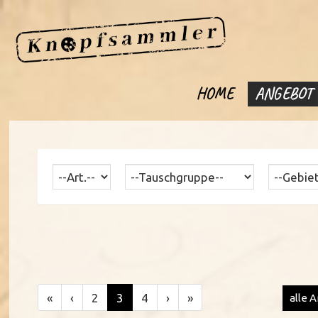
HOME
ANGEBOT
«
‹
2
3
4
›
»
alle A