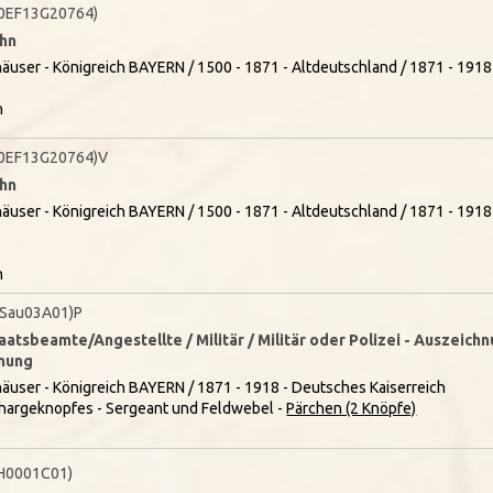
0EF13G20764)
ahn
äuser - Königreich BAYERN / 1500 - 1871 - Altdeutschland / 1871 - 191
n
0EF13G20764)V
ahn
äuser - Königreich BAYERN / 1500 - 1871 - Altdeutschland / 1871 - 191
n
Sau03A01)P
taatsbeamte/Angestellte / Militär / Militär oder Polizei - Auszeic
dnung
äuser - Königreich BAYERN / 1871 - 1918 - Deutsches Kaiserreich
hargeknopfes - Sergeant und Feldwebel
-
Pärchen (2 Knöpfe)
H0001C01)