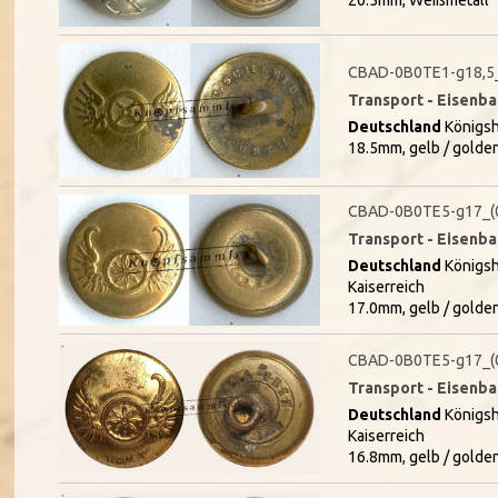
20.5mm, Weißmetall
CBAD-0B0TE1-g18,5
Transport - Eisenb
Deutschland
Königsh
18.5mm, gelb / golde
CBAD-0B0TE5-g17_(
Transport - Eisenb
Deutschland
Königsh
Kaiserreich
17.0mm, gelb / golde
CBAD-0B0TE5-g17_(
Transport - Eisenb
Deutschland
Königsh
Kaiserreich
16.8mm, gelb / golde