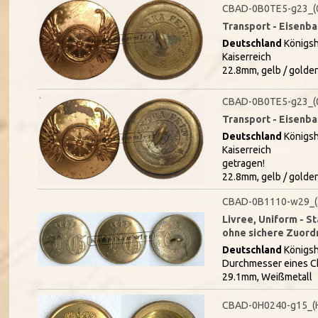
CBAD-0B0TE5-g23_(
Transport - Eisenb
Deutschland
Königsh
Kaiserreich
22.8mm, gelb / golde
CBAD-0B0TE5-g23_(
Transport - Eisenb
Deutschland
Königsh
Kaiserreich
getragen!
22.8mm, gelb / golde
CBAD-0B1110-w29_(
Livree, Uniform - S
ohne sichere Zuor
Deutschland
Königsh
Durchmesser eines C
29.1mm, Weißmetall
CBAD-0H0240-g15_(