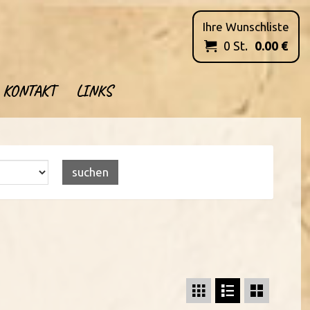
Ihre Wunschliste
0
St.
0.00
€

KONTAKT
LINKS


